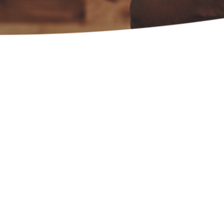
uis 2012, plus de 
rants nous font co