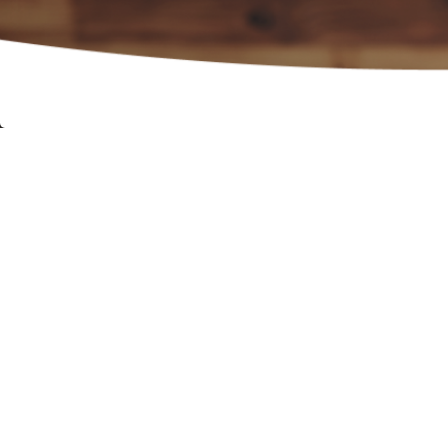
Dep
restau