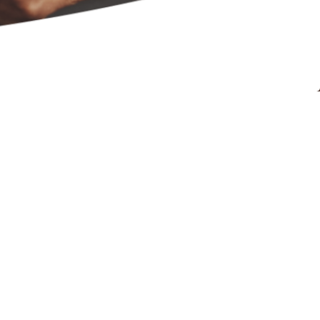
3000
nfiance